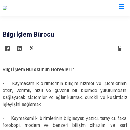
Konya
Bilgi İşlem Bürosu
Ahırlı
Doğanhisar
Kulu
Akören
Emirgazi
Meram
Akşehir
Ereğli
Sarayönü
Bilgi İşlem Bürosunun Görevleri :
Altınekin
Güneysınır
Selçuklu
Beyşehir
Hadim
Seydişehir
• Kaymakamlık birimlerinin bilişim hizmet ve işlemlerinin;
etkin, verimli, hızlı ve güvenli bir biçimde yürütülmesini
Bozkır
Halkapınar
Taşkent
sağlayacak sistemler ve ağlar kurmak, sürekli ve kesintisiz
Çeltik
Hüyük
Tuzlukçu
işleyişini sağlamak
Cihanbeyli
Ilgın
Yalıhüyük
Çumra
Kadınhanı
Yunak
• Kaymakamlık birimlerinin bilgisayar, yazıcı, tarayıcı, faks,
fotokopi, modem ve benzeri bilişim cihazları ve sarf
Derbent
Karapınar