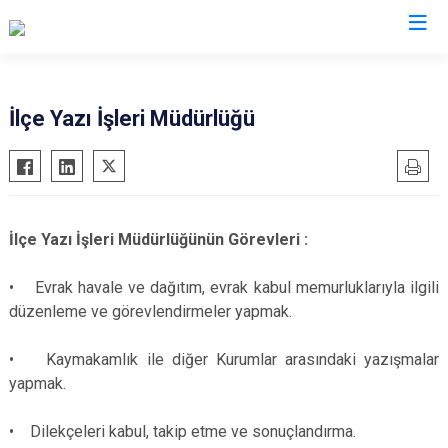
Konya
İlçe Yazı İşleri Müdürlüğü
Ahırlı
Doğanhisar
Kulu
Akören
Emirgazi
Meram
Akşehir
Ereğli
Sarayönü
İlçe Yazı İşleri Müdürlüğünün Görevleri :
Altınekin
Güneysınır
Selçuklu
Beyşehir
Hadim
Seydişehir
• Evrak havale ve dağıtım, evrak kabul memurluklarıyla ilgili
düzenleme ve görevlendirmeler yapmak.
Bozkır
Halkapınar
Taşkent
Çeltik
Hüyük
Tuzlukçu
• Kaymakamlık ile diğer Kurumlar arasındaki yazışmalar
Cihanbeyli
Ilgın
Yalıhüyük
yapmak.
Çumra
Kadınhanı
Yunak
• Dilekçeleri kabul, takip etme ve sonuçlandırma.
Derbent
Karapınar