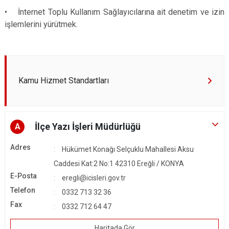
• İnternet Toplu Kullanım Sağlayıcılarına ait denetim ve izin
işlemlerini yürütmek.
Kamu Hizmet Standartları
İlçe Yazı İşleri Müdürlüğü
A
Adres
Hükümet Konağı Selçuklu Mahallesi Aksu
Caddesi Kat:2 No:1 42310 Ereğli / KONYA
E-Posta
eregli@icisleri.gov.tr
Telefon
0332 713 32 36
Fax
0332 712 64 47
Haritada Gör