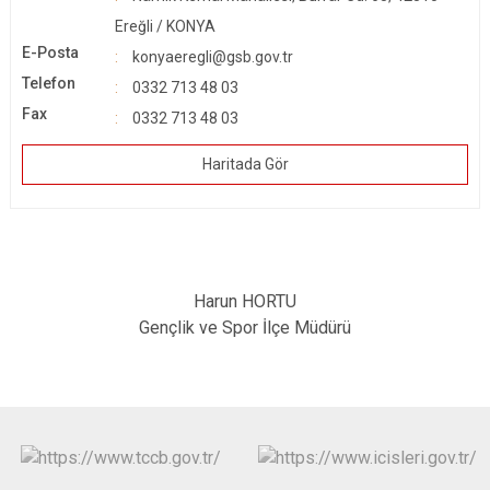
Ereğli / KONYA
E-Posta
konyaeregli@gsb.gov.tr
Telefon
0332 713 48 03
Fax
0332 713 48 03
Haritada Gör
Harun HORTU
Gençlik ve Spor İlçe Müdürü