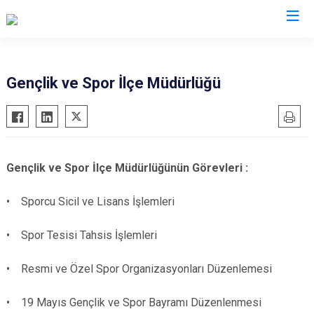
Konya
Gençlik ve Spor İlçe Müdürlüğü
Ahırlı
Doğanhisar
Kulu
Akören
Emirgazi
Meram
Akşehir
Ereğli
Sarayönü
Gençlik ve Spor İlçe Müdürlüğünün Görevleri :
Altınekin
Güneysınır
Selçuklu
Beyşehir
Hadim
Seydişehir
• Sporcu Sicil ve Lisans İşlemleri
Bozkır
Halkapınar
Taşkent
• Spor Tesisi Tahsis İşlemleri
Çeltik
Hüyük
Tuzlukçu
Cihanbeyli
Ilgın
Yalıhüyük
• Resmi ve Özel Spor Organizasyonları Düzenlemesi
Çumra
Kadınhanı
Yunak
• 19 Mayıs Gençlik ve Spor Bayramı Düzenlenmesi
Derbent
Karapınar