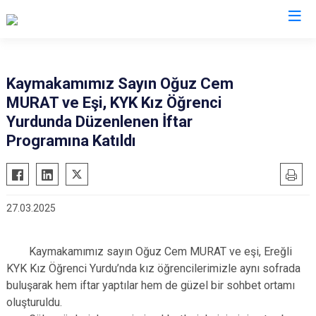
Konya
Kaymakamımız Sayın Oğuz Cem
MURAT ve Eşi, KYK Kız Öğrenci
Ahırlı
Doğanhisar
Kulu
Yurdunda Düzenlenen İftar
Akören
Emirgazi
Meram
Programına Katıldı
Akşehir
Ereğli
Sarayönü
Altınekin
Güneysınır
Selçuklu
Beyşehir
Hadim
Seydişehir
27.03.2025
Bozkır
Halkapınar
Taşkent
Çeltik
Hüyük
Tuzlukçu
Kaymakamımız sayın Oğuz Cem MURAT ve eşi, Ereğli
Cihanbeyli
Ilgın
Yalıhüyük
KYK Kız Öğrenci Yurdu’nda kız öğrencilerimizle aynı sofrada
buluşarak hem iftar yaptılar hem de güzel bir sohbet ortamı
Çumra
Kadınhanı
Yunak
oluşturuldu.
Derbent
Karapınar