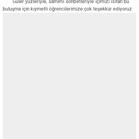
Güler yüzleriyle, samimi sohbetleriyle içimizi ısıtan bu
Derebucak
Karatay
buluşma için kıymetli öğrencilerimize çok teşekkür ediyoruz.