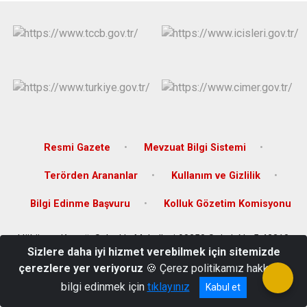
Derebucak
Karatay
Resmi Gazete
Mevzuat Bilgi Sistemi
Terörden Arananlar
Kullanım ve Gizlilik
Bilgi Edinme Başvuru
Kolluk Gözetim Komisyonu
Hükümet Konağı Selçuklu Mahallesi 90250 Sokak No:5 42310
Sizlere daha iyi hizmet verebilmek için sitemizde
Ereğli - KONYA // e-posta: eregli@icisleri.gov.tr
çerezlere yer veriyoruz
🍪 Çerez politikamız hakkında
0332 713 32 36
bilgi edinmek için
tıklayınız
Kabul et