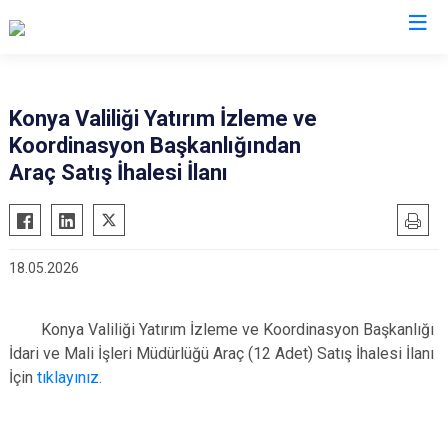
Konya
Konya Valiliği Yatırım İzleme ve
Koordinasyon Başkanlığından
Ahırlı
Doğanhisar
Kulu
Araç Satış İhalesi İlanı
Akören
Emirgazi
Meram
Akşehir
Ereğli
Sarayönü
Altınekin
Güneysınır
Selçuklu
18.05.2026
Beyşehir
Hadim
Seydişehir
Bozkır
Halkapınar
Taşkent
Konya Valiliği Yatırım İzleme ve Koordinasyon Başkanlığı
Çeltik
Hüyük
Tuzlukçu
İdari ve Mali İşleri Müdürlüğü Araç (12 Adet) Satış İhalesi İlanı
Cihanbeyli
Ilgın
Yalıhüyük
İçin
tıklayınız.
Çumra
Kadınhanı
Yunak
Derbent
Karapınar